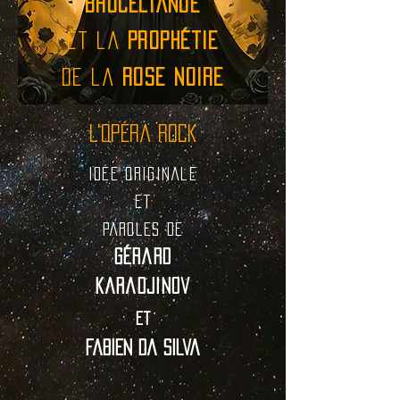
Brocéliande
et la
Prophétie
de la
Rose Noire
L'Opéra Rock
idée originale
et
paroles de
Gérard
Karadjinov
et
Fabien Da Silva