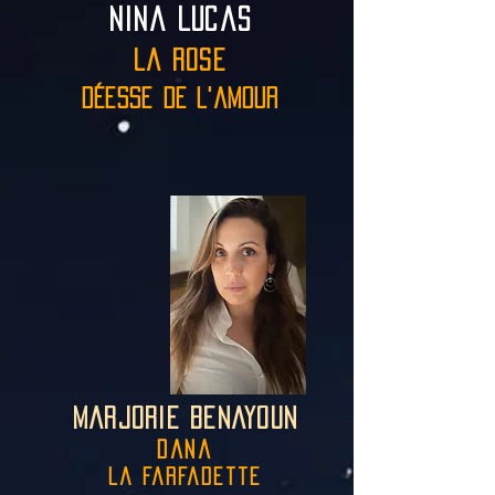
nina lucas
la r
ose
déesse de l'amour
marjorie benayoun
dana
la farfadette