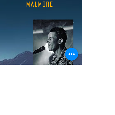
MALMORE
guillaume gassmann
arvrane
prince des elfes