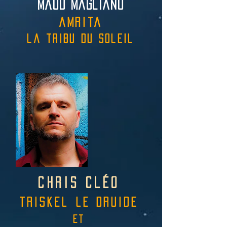
maud magliano
amrita
la tribu du soleil
chris
cléo
t
ris
kel
le druide
ET