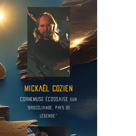
mickaël cozien
cornemuse écossaise
sur
"brocéliande, pays de
légende"