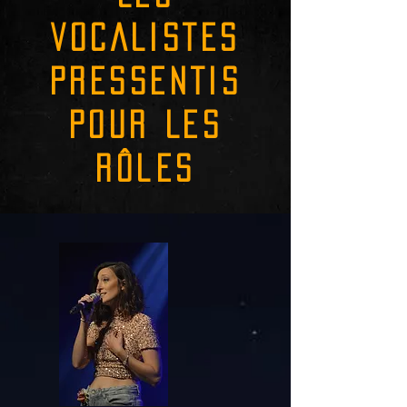
VOCALISTES
PRESSENTIS
POUR LES
RôlES