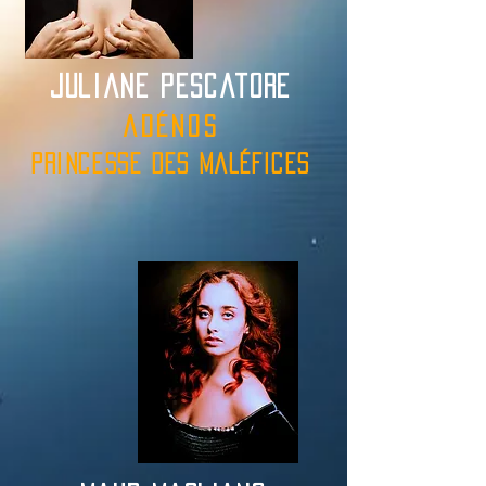
juliane pescatore
adén
os
princesse des maléfices