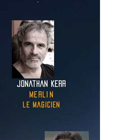
jonathan kerr
merlin
le magicien