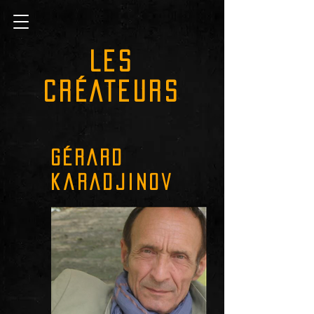
LES
CRÉATEURS
gÉrard
karadjinov