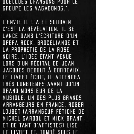
quelques chansons pour le
groupe
Les Vagabonds.
".
L'envie il l'a et soudain
c'est la révélation. Il se
lance dans l'écriture d'un
opéra rock,
Brocéliande et
la Prophétie de la Rose
Noire
, l'idée étant venue
lors d'un récital de
Jean
Jacques Debout
à Bordeaux.
Le livret écrit, il attendra
très longtemps avant qu'un
grand monsieur de la
musique, un des plus grands
arrangeurs en France,
Roger
Loubet
(arrangeur fétiche de
Michel Sardou et Mick Brant
et de tant d'artistes) lise
le livret et, tombé sous le