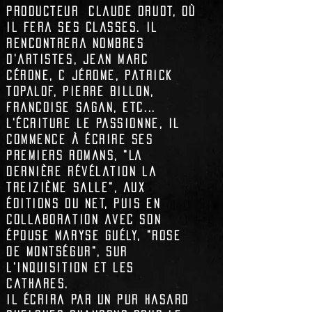
producteur
Claude Druot
, où
il fera ses classes. Il
rencontrera nombres
d'artistes,
Jean Marc
Cérone
,
C Jérome
,
Patrick
Topalof
,
Pierre Billon
,
Francoise Sagan
, etc...
L'écriture le passionne, il
commence à écrire ses
premiers romans, "
La
Dernière révélation la
treizième salle
", aux
éditions du net, puis en
collaboration avec son
épouse Maryse Guély, "
Rose
de Montségur"
, sur
l'inquisition et les
Cathares.
Il écrira par un pur hasard