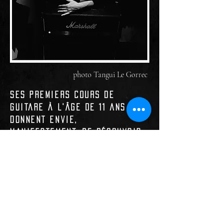
photo Tangui Le Gorrec
Ses premiers cours de
guitare à l'âge de 11 ans lui
donnent envie,
manifestement, de découvrir
ce monde merveilleux de la
musique. Dès lors, il ne
perdra pas l'occasion
d'essayer tous les
instruments qui passent à sa
portée.
Habitué à chanter en famille,