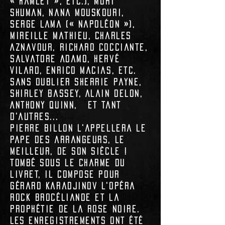
«
Hamlet
», etc.),
Mort
Shuman
,
Nana Mouskouri
,
Serge Lama
(«
Napoléon
»),
Mireille Mathieu
,
Charles
Aznavour
,
Richard Cocciante
,
Salvatore Adamo
,
Hervé
Vilard
,
Enrico Macias
, etc.
Sans oublier
Sherrie Payne
,
Shirley Bassey
,
Alain Delon
,
Anthony Quinn
, et tant
d'autres...
Pierre Billon
l'appellera
le
pape des arrangeurs
,
le
meilleur, de son siècle !
​Tombé sous le charme du
livret, il compose pour
Gérard Karadjinov
l'Opéra
Rock
Brocéliande et la
Prophétie de la Rose Noire
.
Les enregistrements ont été