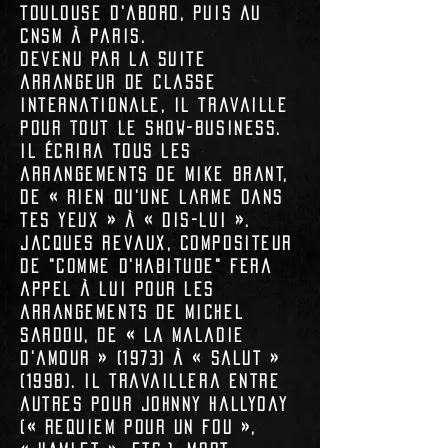
Toulouse d'abord, puis au
CNSM
à Paris.
​Devenu par la suite
arrangeur de classe
internationale, il travaille
pour tout le show-business.
Il écrira tous les
arrangements de
Mike Brant
,
de «
Rien qu'une larme dans
tes yeux
» à «
Dis-lui
».
Jacques Revaux
, compositeur
de "
Comme d'habitude
" fera
appel à lui pour les
arrangements de
Michel
Sardou
, de «
La maladie
d'amour
» (1973) à «
Salut
»
(1998). Il travaillera entre
autres pour Johnny Hallyday
(«
Requiem pour un fou
»,